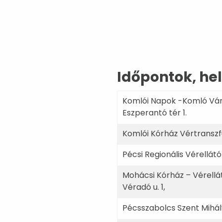
Időpontok, hel
Komlói Napok -Komló Vár
Eszperantó tér 1.
Komlói Kórház Vértranszfúz
Pécsi Regionális Vérellát
Mohácsi Kórház – Vérellá
Véradó u. 1,
Pécsszabolcs Szent Mihály