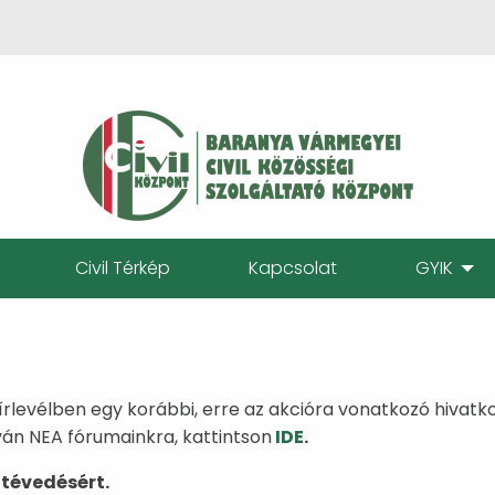
Civil Térkép
Kapcsolat
GYIK
hírlevélben egy korábbi, erre az akcióra vonatkozó hivatk
ván NEA fórumainkra, kattintson
IDE
.
 tévedésért.