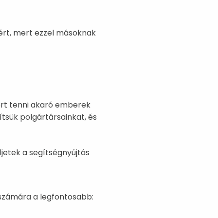
zért, mert ezzel másoknak
ért tenni akaró emberek
tsük polgártársainkat, és
ljetek a segítségnyújtás
számára a legfontosabb: