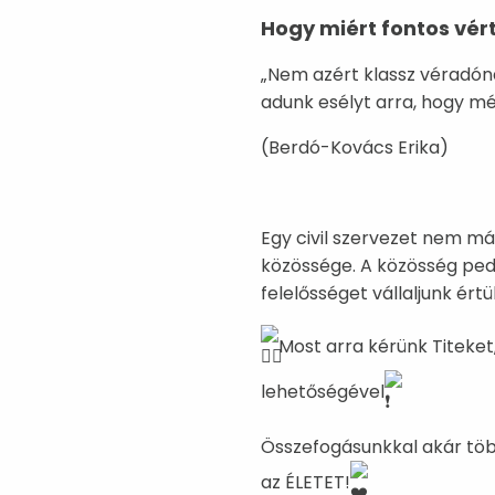
Hogy miért fontos vér
„Nem azért klassz véradón
adunk esélyt arra, hogy m
(Berdó-Kovács Erika)
Egy civil szervezet nem má
közössége. A közösség pedi
felelősséget vállaljunk értü
Most arra kérünk Titeket
lehetőségével
Összefogásunkkal akár töb
az ÉLETET!