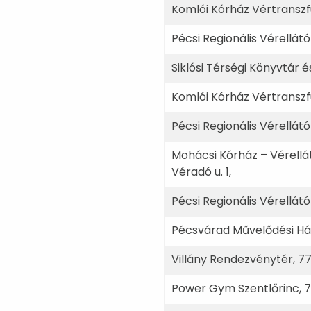
Komlói Kórház Vértranszfúz
Pécsi Regionális Vérellát
Siklósi Térségi Könyvtár 
Komlói Kórház Vértranszfúz
Pécsi Regionális Vérellát
Mohácsi Kórház – Vérellá
Véradó u. 1,
Pécsi Regionális Vérellát
Pécsvárad Művelődési Ház,
Villány Rendezvénytér, 77
Power Gym Szentlőrinc, 79