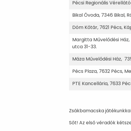
Pécsi Regionális Vérellát
Bikal Óvoda, 7346 Bikal, Rá
Dóm Kőtár, 7621 Pécs, Káp
Margitta Művelődési Ház
utca 31-33.
Máza Művelődési Ház, 735
Pécs Plaza, 7632 Pécs, Me
PTE Kancellária, 7633 Péc
Zsákbamacska játékunkka
Sőt! Az első véradók kétsze