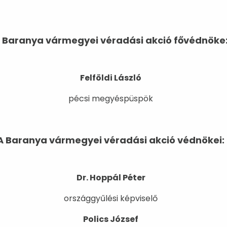
 Baranya vármegyei véradási akció fővédnöke
Felföldi László
pécsi megyéspüspök
A Baranya vármegyei véradási akció védnökei:
Dr. Hoppál Péter
országgyűlési képviselő
Polics József