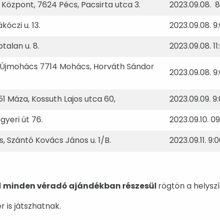
ó Központ, 7624 Pécs, Pacsirta utca 3.
2023.09.08. 8
kóczi u. 13.
2023.09.08. 9
talan u. 8.
2023.09.08. 1
, Újmohács 7714 Mohács, Horváth Sándor
2023.09.08. 9
1 Máza, Kossuth Lajos utca 60,
2023.09.09. 9
gyeri út 76.
2023.09.10. 0
s, Szántó Kovács János u. 1/B.
2023.09.11. 9:
l
minden véradó ajándékban részesül
rögtön a helysz
r is játszhatnak.