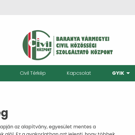
Civil Térkép
Kapcsolat
GYIK
ég
lapján az alapítvány, egyesület mentes a
ék alól. Ez a gyakorlatban azt jelenti, hogy többek