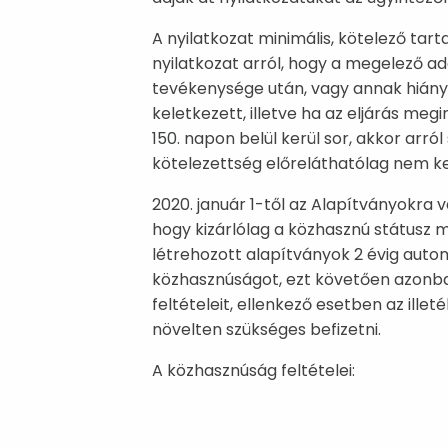
A nyilatkozat minimális, kötelező tart
nyilatkozat arról, hogy a megelező a
tevékenysége után, vagy annak hiány
keletkezett, illetve ha az eljárás meg
150. napon belül kerül sor, akkor arról
kötelezettség előreláthatólag nem ke
2020. január 1-től az Alapítványokra
hogy kizárlólag a közhasznú státusz m
létrehozott alapítványok 2 évig auto
közhasznúságot, ezt követően azonban 
feltételeit, ellenkező esetben az ille
növelten szükséges befizetni.
A közhasznúság feltételei: