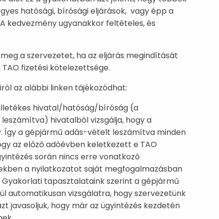
gyes hatósági, bírósági eljárások, vagy épp a
. A kedvezmény ugyanakkor feltételes, és
i meg a szervezetet, ha az eljárás megindítását
AO fizetési kötelezettsége.
ról az alábbi linken tájékozódhat:
 illetékes hivatal/hatóság/bíróság (a
eszámítva) hivatalból vizsgálja, hogy a
y. Így a gépjármű adás-vételt leszámítva minden
hogy az előző adóévben keletkezett e TAO
gyintézés során nincs erre vonatkozó
kben a nyilatkozatot saját megfogalmazásban
 Gyakorlati tapasztalataink szerint a gépjármű
ül automatikusan vizsgálatra, hogy szervezetünk
 azt javasoljuk, hogy már az ügyintézés kezdetén
nek.