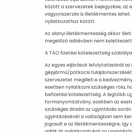
között a szervezetek bejegyzése, az e
vagyonszerzés is illetékmentes lehet
nyilatkozathoz kötött.
Az alanyi illetékmentesség akkor illet
megelőző adóévben nem keletkezett T
A TAO fizetési kötelezettség szabályai
Az egyes eljárások lefolytatásánál az
gépjármű/pótkocsi tulajdonszerzését l
szervezetet megilleti e a kedvezmén
esetben nyilatkozni szükséges róla, 
befizetési kötelezettség. A legtöbb ü
formanyomtatvány, ezekben az esete
szükséges átadni az ügyintézés során.
ügyintézésénél a valóságban sem ker
jogosult e az illetékmentességre, így
adják át nyilatkozatukat az ügyintéző