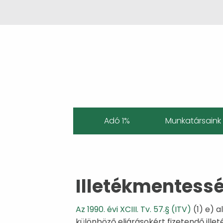
Adó 1%
Munkatársaink
Illetékmentess
Az 1990. évi XCIII. Tv. 57.§ (ITV)
(1) e) a
különböző eljárásokért fizetendő illet