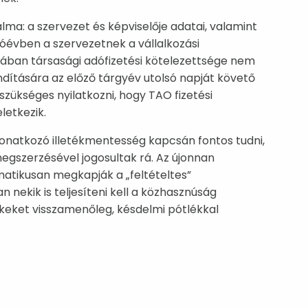
alma: a szervezet és képviselője adatai, valamint
dóévben a szervezetnek a vállalkozási
ában társasági adófizetési kötelezettsége nem
indítására az előző tárgyév utolsó napját követő
 szükséges nyilatkozni, hogy TAO fizetési
letkezik.
 vonatkozó illetékmentesség kapcsán fontos tudni,
egszerzésével jogosultak rá. Az újonnan
matikusan megkapják a „feltételtes”
nekik is teljesíteni kell a közhasznúság
tékeket visszamenőleg, késdelmi pótlékkal