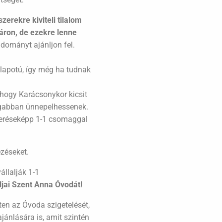
erekre kiviteli tilalom
áron, de ezekre lenne
dományt ajánljon fel.
llapotú, így még ha tudnak
 hogy Karácsonykor kicsit
ogabban ünnepelhessenek.
meréseképp 1-1 csomaggal
ezéseket.
állalják 1-1
ljai Szent Anna Óvodát!
ten az Óvoda szigetelését,
ánlására is, amit szintén