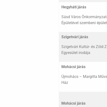
Hegyháti járás
Sásd Város Önkormányzat
Épületével szembeni épüle
Szigetvári járás
Szigetvári Kultúr- és Zöld 
Egyesület irodája
Mohácsi járás
Újmohács – Margitta Műve
Ház
Mohácsi járás