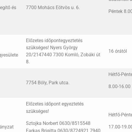
egítő és
7700 Mohács Eötvös u. 6.
Péntek 8.0
Előzetes időpontegyeztetés
szükséges! Nyers György
16 órától
20/2147440 7300 Komló, Zobáki út
yesülete
8.
Hétfő-Pént
7754 Bóly, Park utca.
8.00-16.00
Előzetes időpont egyeztetés
szükséges!
Hétfő-Pént
Sztojka Norbert 0630/8515548
ányzat
17.00-19.0
Farkas Brigitta 0630/8724921 7940