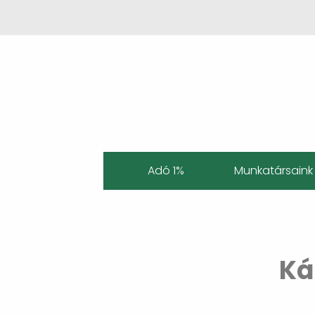
Adó 1%
Munkatársaink
Ká