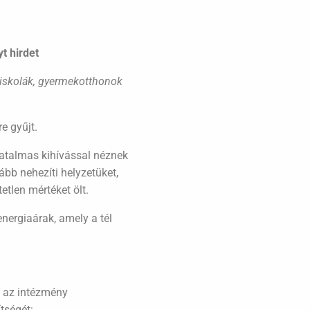
t hi
rdet
 iskolák, gyermekotthonok
e gyűjt.
hatalmas kihívással néznek
bb nehezíti helyzetüket,
tlen mértéket ölt.
nergiaárak, amely a tél
s az intézmény
tségét: