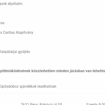
nk eljuttatni.
sa:
s Caritas Alapítvány
Kárpátaljai gyűjtés
yüttműködésének köszönhetően minden járásban van lehetős
a Cipősdoboz ajándékok leadhatóak:
7621 Pécs, Rákóczi út.55.
Szerda 8.0