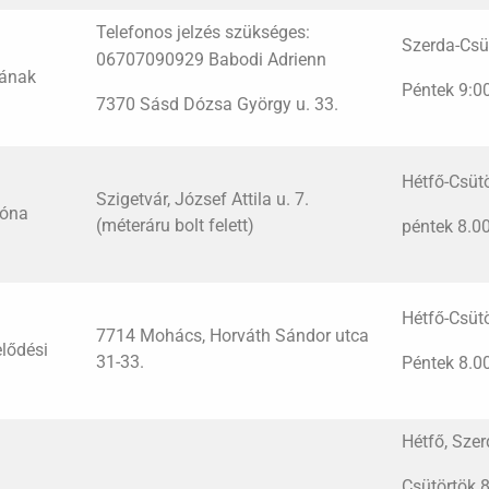
Telefonos jelzés szükséges:
Szerda-Csü
06707090929 Babodi Adrienn
ának
Péntek 9:0
t
7370 Sásd Dózsa György u. 33.
Hétfő-Csüt
Szigetvár, József Attila u. 7.
Zóna
(méteráru bolt felett)
péntek 8.0
Hétfő-Csüt
7714 Mohács, Horváth Sándor utca
lődési
31-33.
Péntek 8.0
Hétfő, Szer
Csütörtök 