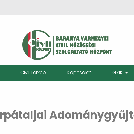
Civil Térkép
Kapcsolat
GYIK
rpátaljai Adománygyűjt