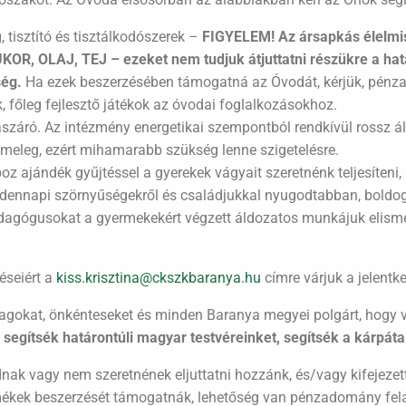
, tisztító és tisztálkodószerek –
FIGYELEM! Az ársapkás élelmisz
KOR, OLAJ, TEJ – ezeket nem tudjuk átjuttatni részükre a hat
ség.
Ha ezek beszerzésében támogatná az Óvodát, kérjük, pénza
k, főleg fejlesztő játékok az óvodai foglalkozásokhoz.
ászáró. Az intézmény energetikai szempontból rendkívül rossz á
n a meleg, ezért mihamarabb szükség lenne szigetelésre.
z ajándék gyűjtéssel a gyerekek vágyait szeretnénk teljesíteni,
ndennapi szörnyűségekről és családjukkal nyugodtabban, bold
edagógusokat a gyermekekért végzett áldozatos munkájuk elis
éseiért a
kiss.krisztina@ckszkbaranya.hu
címre várjuk a jelentk
, tagokat, önkénteseket és minden Baranya megyei polgárt, hogy v
,
segítsék határontúli magyar testvéreinket, segítsék a kárpáta
nak vagy nem szeretnének eljuttatni hozzánk, és/vagy kifejezet
mékek beszerzését támogatnák, lehetőség van pénzadomány felaj