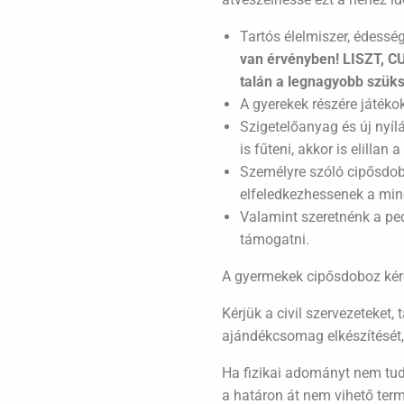
Tartós élelmiszer, édesség
van érvényben! LISZT, CU
talán a legnagyobb szük
A gyerekek részére játéko
Szigetelőanyag és új nyíl
is fűteni, akkor is elilla
Személyre szóló cipősdobo
elfeledkezhessenek a mi
Valamint szeretnénk a p
támogatni.
A gyermekek cipősdoboz kér
Kérjük a civil szervezeteket
ajándékcsomag elkészítését
Ha fizikai adományt nem tud
a határon át nem vihető ter