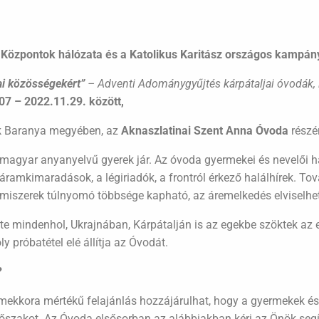
l Központok hálózata és a Katolikus Karitász országos kampány
jai közösségekért”
– Adventi Adománygyűjtés kárpátaljai óvodák,
07 – 2022.11.29. között,
k Baranya megyében, az
Aknaszlatinai Szent Anna Óvoda
részér
 magyar anyanyelvű gyerek jár. Az óvoda gyermekei és nevelői 
mkimaradások, a légiriadók, a frontról érkező halálhírek. Tová
miszerek túlnyomó többsége kapható, az áremelkedés elviselhete
e mindenhol, Ukrajnában, Kárpátalján is az egekbe szöktek az e
 próbatétel elé állítja az Óvodát.
?
rmekkora mértékű felajánlás hozzájárulhat, hogy a gyermekek é
dőszakot. Az Óvoda elsősorban az alábbiakban kéri az Önök segí