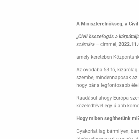
A Miniszterelnökség, a Civi
„Civil összefogás a kárpátal
számára –
címmel,
2022.11.
amely keretében Központun
Az óvodába 53 fő, kizárólag
szembe, mindennaposak az ára
hogy bár a legfontosabb élel
Ráadásul ahogy Európa szert
közeledtével egy újabb komoly
Hogy miben segíthetünk mi
Gyakorlatilag bármilyen, bá
átvészelhesse ezt a nehéz i