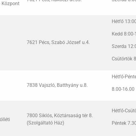
ó Központ
Hétfő 13:0
Kedd 8:00-
7621 Pécs, Szabó József u.4.
Szerda 12:
Csütörtök 
Hétfő-Pént
7838 Vajszló, Batthyány u.8.
8.00-16.00
Hétfő-Csüt
7800 Siklós, Köztársaság tér 8.
lléti
(Szolgáltató Ház)
Péntek 7.3