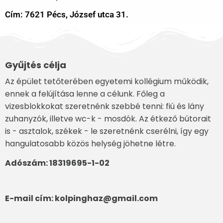
Cím: 7621 Pécs, József utca 31.
Gyűjtés célja
Az épület tetőterében egyetemi kollégium működik,
ennek a felújítása lenne a célunk. Főleg a
vizesblokkokat szeretnénk szebbé tenni: fiú és lány
zuhanyzók, illetve wc-k - mosdók. Az étkező bútorait
is - asztalok, székek - le szeretnénk cserélni, így egy
hangulatosabb közös helység jöhetne létre.
Adószám: 18319695-1-02
E-mail cím: kolpinghaz@gmail.com