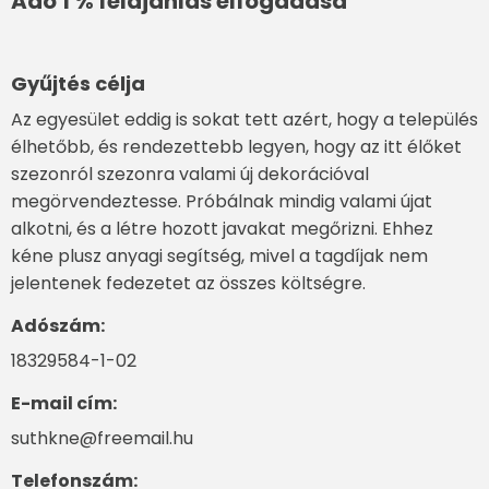
Adó 1 % felajánlás elfogadása
Gyűjtés célja
Az egyesület eddig is sokat tett azért, hogy a település
élhetőbb, és rendezettebb legyen, hogy az itt élőket
szezonról szezonra valami új dekorációval
megörvendeztesse. Próbálnak mindig valami újat
alkotni, és a létre hozott javakat megőrizni. Ehhez
kéne plusz anyagi segítség, mivel a tagdíjak nem
jelentenek fedezetet az összes költségre.
Adószám:
18329584-1-02
E-mail cím:
suthkne@freemail.hu
Telefonszám: