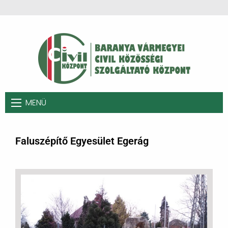
MENÜ
Faluszépítő Egyesület Egerág